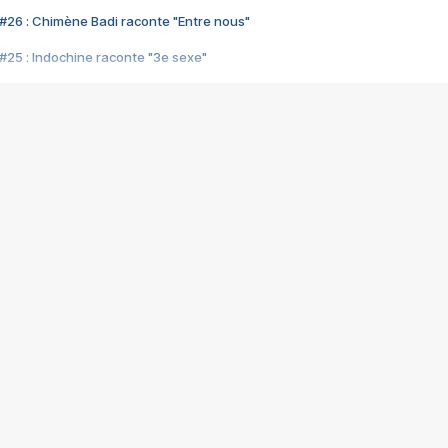
#26 : Chimène Badi raconte "Entre nous"
#25 : Indochine raconte "3e sexe"
#24 : Zaho raconte "C'est chelou"
#23 : Patrick Bruel raconte "Au café des délices"
#22 : Kyo raconte "Le chemin"
#21 : Nolwenn Leroy raconte "Cassé"
#20 : Patrick Hernandez raconte "Born to be alive"
#19 : Lorie raconte "Près de moi"
#18 : Michael Jones raconte "A nos actes manqués" (avec Jean-Jacque
#17 : Khaled raconte "Aïcha"
#16 : Corneille raconte "Parce qu'on vient de loin"
#15 : Indochine raconte "L'aventurier"