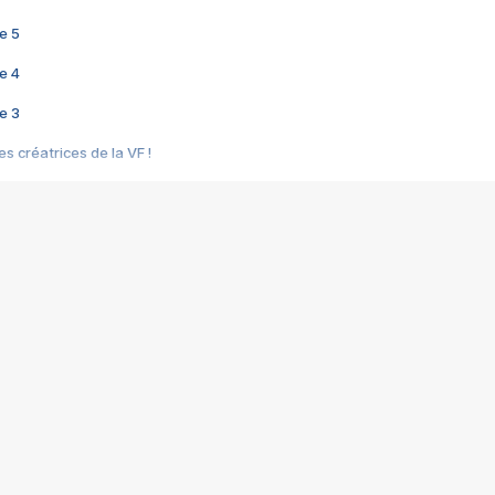
e 5
e 4
e 3
s créatrices de la VF !
e 2
e 1
e Mektoub My Love arrive enfin ! Rencontre avec Shaïn Boumedine et Sal
i : après Toni en famille
elle réalise le bouleversant Dites lui que je l'aime
ais ! Rencontre autour de Vie privée de Rebecca Zlotowski
 de Marguerite, Grave... Rencontre avec Ella Rumpf
 Les Rêveurs, un film intime sur la santé mentale