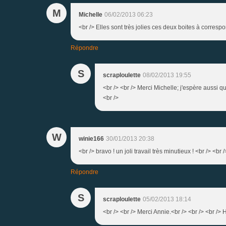
M
Michelle
06/02/2013 06:23
<br /> Elles sont très jolies ces deux boites à corres
Répondre
S
scraploulette
08/02/2013 19:55
<br /> <br /> Merci Michelle; j'espère aussi qu
<br />
W
winie166
30/01/2013 20:38
<br /> bravo ! un joli travail très minutieux ! <br /> <br
Répondre
S
scraploulette
05/02/2013 18:14
<br /> <br /> Merci Annie.<br /> <br /> <br /> 