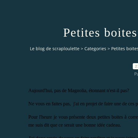
Petites boite
Le blog de scraploulette
>
Categories
>
Petites boit
2
Pa
Aujourd'hui, pas de Magnolia, étonnant n'est-il pas?
Ne vous en faites pas, j'ai en projet de faire une de ces
Pour l'heure je vous présente deux petites boites à corres
me suis dit que ce serait une bonne idée cadeau.