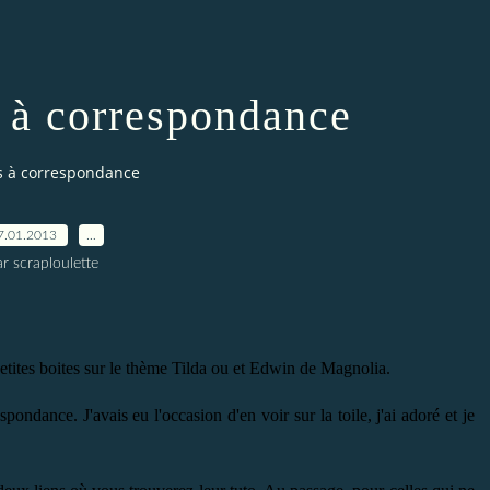
s à correspondance
es à correspondance
7.01.2013
…
r scraploulette
 petites boites sur le thème Tilda ou et Edwin de Magnolia.
pondance. J'avais eu l'occasion d'en voir sur la toile, j'ai adoré et je