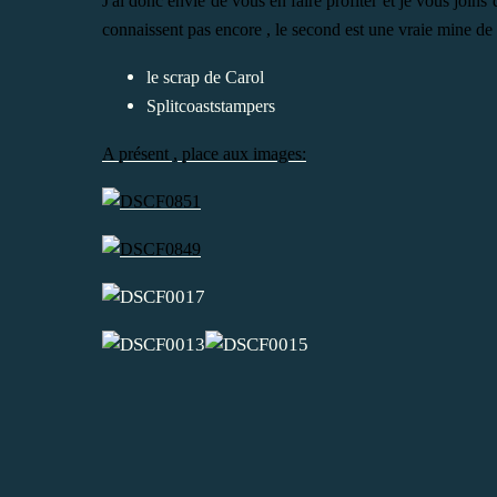
J'ai donc envie de vous en faire profiter et je vous joins
connaissent pas encore , le second est une vraie mine de 
le scrap de Carol
Splitcoaststampers
A présent , place aux images: