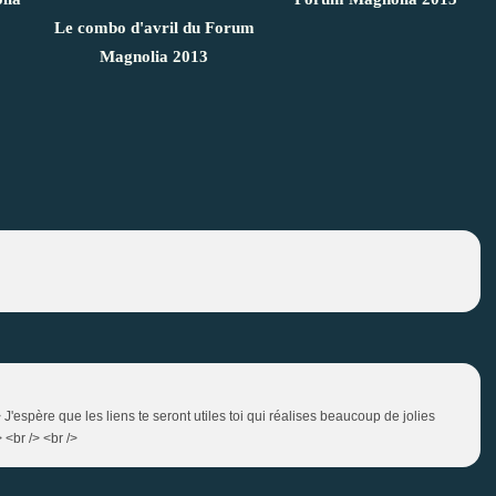
Le combo d'avril du Forum
Magnolia 2013
/> J'espère que les liens te seront utiles toi qui réalises beaucoup de jolies
 <br /> <br />