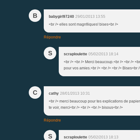
B
babygirl97240
29/01/2013 13:55
<br /> elles sont magnfiiques! bises<br />
Répondre
S
scraploulette
05/02/2013 18:14
<br /> <br /> Merci beaucoup.<br /> <br /> <br
pour vos amies.<br /> <br /> <br /> Bises<br />
C
cathy
28/01/2013 10:31
<br /> merci beaucoup pour tes explications de papier, 
te voir, merci<br /> <br /> <br /> bisous<br />
Répondre
S
scraploulette
05/02/2013 18:13