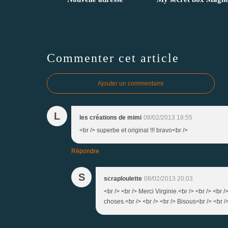
Commenter cet article
Ajouter un commentaire
L
les créations de mimi
08/02/2013 18:55
<br /> superbe et original !!! bravo<br />
Répondre
S
scraploulette
08/02/2013 20:03
<br /> <br /> Merci Virginie.<br /> <br /> <br 
choses.<br /> <br /> <br /> Bisous<br /> <br />