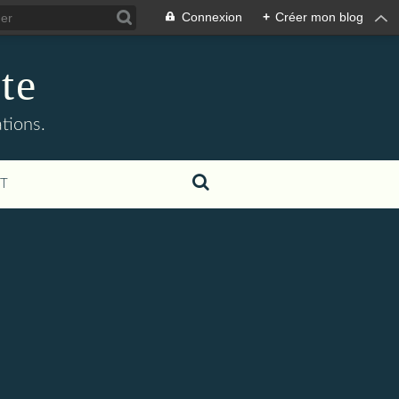
Connexion
+
Créer mon blog
te
ations.
T