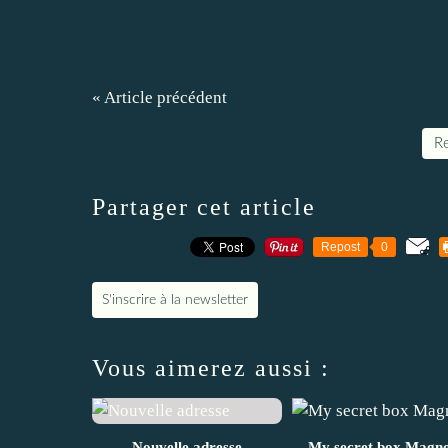
« Article précédent
Re
Partager cet article
Repost
0
S'inscrire à la newsletter
Vous aimerez aussi :
Nouvelle adresse
My secret box Magno