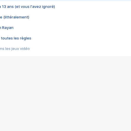
 a 13 ans (et vous l'avez ignoré)
e (littéralement)
im Rayan
 toutes les règles
s les jeux vidéo
us choquant de Rockstar ? - Le scandale BULLY
e plus moche de Steam
du RÊVE tourne au CAUCHEMAR
pendant 8 heures
it… à tort
umiliés par un jeu vidéo
ire - Final Fantasy 8