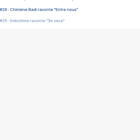
#26 : Chimène Badi raconte "Entre nous"
#25 : Indochine raconte "3e sexe"
#24 : Zaho raconte "C'est chelou"
#23 : Patrick Bruel raconte "Au café des délices"
#22 : Kyo raconte "Le chemin"
#21 : Nolwenn Leroy raconte "Cassé"
#20 : Patrick Hernandez raconte "Born to be alive"
#19 : Lorie raconte "Près de moi"
#18 : Michael Jones raconte "A nos actes manqués" (avec Jean-Jacque
#17 : Khaled raconte "Aïcha"
#16 : Corneille raconte "Parce qu'on vient de loin"
#15 : Indochine raconte "L'aventurier"