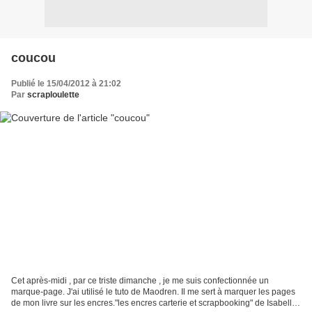
coucou
Publié le 15/04/2012 à 21:02
Par
scraploulette
Cet après-midi , par ce triste dimanche , je me suis confectionnée un
marque-page. J'ai utilisé le tuto de Maodren. Il me sert à marquer les pages
de mon livre sur les encres."les encres carterie et scrapbooking" de Isabelle