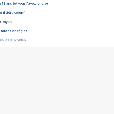
 a 13 ans (et vous l'avez ignoré)
e (littéralement)
im Rayan
 toutes les règles
s les jeux vidéo
us choquant de Rockstar ? - Le scandale BULLY
e plus moche de Steam
du RÊVE tourne au CAUCHEMAR
pendant 8 heures
it… à tort
umiliés par un jeu vidéo
ire - Final Fantasy 8
ti un empire - Age of Empires