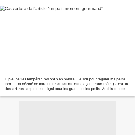
I l pleut et les températures ont bien baissé. Ce soir pour régaler ma petite
famille j'ai décidé de faire un riz au lait au four ( façon grand-mère ).C'est un
déssert très simple et un régal pour les grands et les petits. Voici la recette:
60 g de riz...