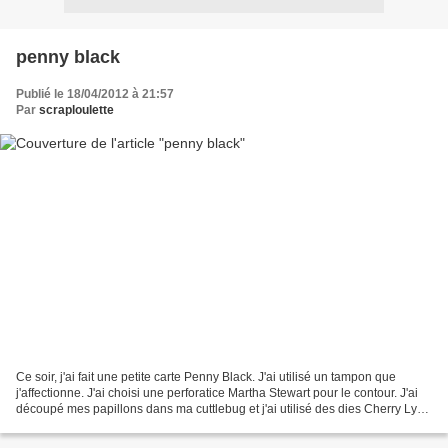
penny black
Publié le 18/04/2012 à 21:57
Par
scraploulette
Ce soir, j'ai fait une petite carte Penny Black. J'ai utilisé un tampon que
j'affectionne. J'ai choisi une perforatice Martha Stewart pour le contour. J'ai
découpé mes papillons dans ma cuttlebug et j'ai utilisé des dies Cherry Lynn
Designs et Memory...