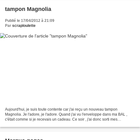
tampon Magnolia
Publié le 17/04/2012 à 21:09
Par
scraploulette
Aujourd'hui, je suis toute contente car j'ai reçu un nouveau tampon
Magnolia. Je l'adore, je l'adore. Quand j'ai vu l'enveloppe dans ma BAL ,
c'était comme si je recevais un cadeau. Ce soir , j'ai donc sorti mes
promarker, mes papiers, mes perforatices...