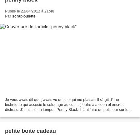
Publié le 22/04/2012 à 21:48
Par
scraploulette
Je vous avais dit que j'avais vu un tuto qui me plaisait. Il s'agit d'une
technique qui associe le coloriage au copic ( feutre à alcool) et encres
distress. J'ai utilisé un tampon Penny Black. Il faut faire un petit tour sur le
"Penny Black blog", je...
petite boite cadeau