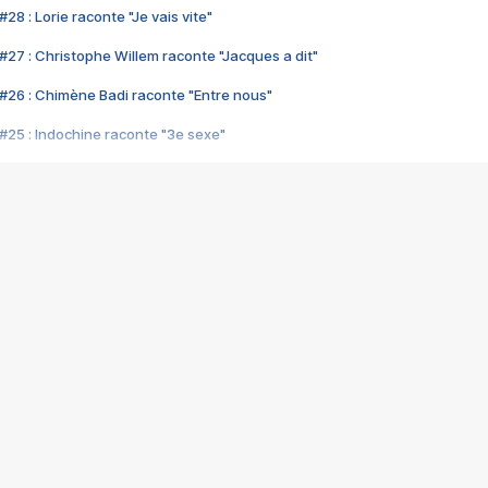
28 : Lorie raconte "Je vais vite"
#27 : Christophe Willem raconte "Jacques a dit"
#26 : Chimène Badi raconte "Entre nous"
#25 : Indochine raconte "3e sexe"
#24 : Zaho raconte "C'est chelou"
#23 : Patrick Bruel raconte "Au café des délices"
#22 : Kyo raconte "Le chemin"
#21 : Nolwenn Leroy raconte "Cassé"
#20 : Patrick Hernandez raconte "Born to be alive"
#19 : Lorie raconte "Près de moi"
#18 : Michael Jones raconte "A nos actes manqués" (avec Jean-Jacque
#17 : Khaled raconte "Aïcha"
#16 : Corneille raconte "Parce qu'on vient de loin"